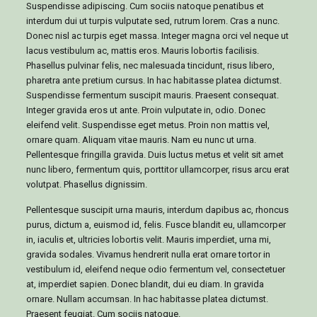
Suspendisse adipiscing. Cum sociis natoque penatibus et
interdum dui ut turpis vulputate sed, rutrum lorem. Cras a nunc.
Donec nisl ac turpis eget massa. Integer magna orci vel neque ut
lacus vestibulum ac, mattis eros. Mauris lobortis facilisis.
Phasellus pulvinar felis, nec malesuada tincidunt, risus libero,
pharetra ante pretium cursus. In hac habitasse platea dictumst.
Suspendisse fermentum suscipit mauris. Praesent consequat.
Integer gravida eros ut ante. Proin vulputate in, odio. Donec
eleifend velit. Suspendisse eget metus. Proin non mattis vel,
ornare quam. Aliquam vitae mauris. Nam eu nunc ut urna.
Pellentesque fringilla gravida. Duis luctus metus et velit sit amet
nunc libero, fermentum quis, porttitor ullamcorper, risus arcu erat
volutpat. Phasellus dignissim.
Pellentesque suscipit urna mauris, interdum dapibus ac, rhoncus
purus, dictum a, euismod id, felis. Fusce blandit eu, ullamcorper
in, iaculis et, ultricies lobortis velit. Mauris imperdiet, urna mi,
gravida sodales. Vivamus hendrerit nulla erat ornare tortor in
vestibulum id, eleifend neque odio fermentum vel, consectetuer
at, imperdiet sapien. Donec blandit, dui eu diam. In gravida
ornare. Nullam accumsan. In hac habitasse platea dictumst.
Praesent feugiat. Cum sociis natoque.