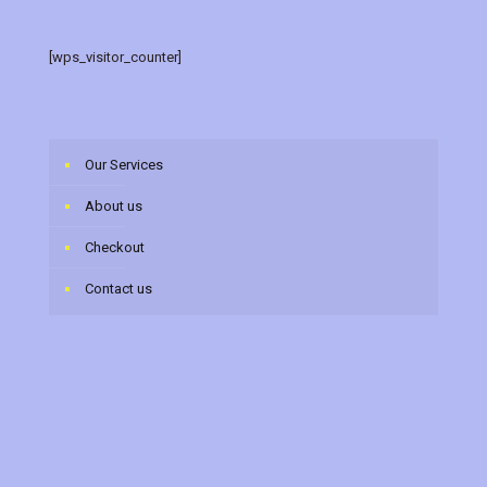
[wps_visitor_counter]
Our Services
About us
Checkout
Contact us